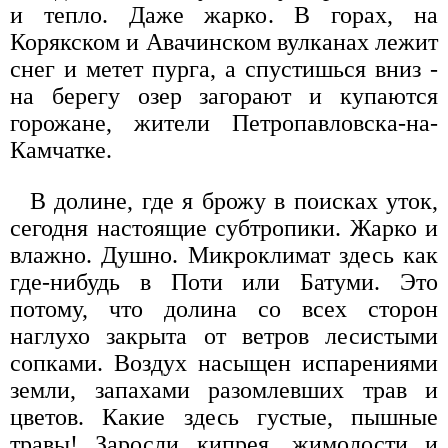
и тепло. Даже жарко. В горах, на
Корякском и Авачинском вулканах лежит
снег и метет пурга, а спустишься вниз -
на берегу озер загорают и купаются
горожане, жители Петропавловска-на-
Камчатке.
В долине, где я брожу в поисках уток,
сегодня настоящие субтропики. Жарко и
влажно. Душно. Микроклимат здесь как
где-нибудь в Поти или Батуми. Это
потому, что долина со всех сторон
наглухо закрыта от ветров лесистыми
сопками. Воздух насыщен испарениями
земли, запахами разомлевших трав и
цветов. Какие здесь густые, пышные
травы! Заросли кипрея, жимолости и