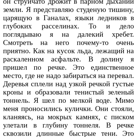
он струйчато дрожит в парном дыхании
земли. Я представляю студеную тишину,
царящую в Ганалах, языки ледников в
глубоких расселинах. То и дело
поглядываю я на далекий хребет.
Смотреть на него почему-то очень
приятно. Как на кусок льда, лежащий на
раскаленном асфальте. В долину я
пришел по речке. Это единственное
место, где не надо забираться на перевал.
Деревья сплели над узкой речкой густые
кроны и образовали тенистый зеленый
тоннель. Я шел по мелкой воде. Мимо
меня проносились кулички. Они стояли,
кланяясь, на мокрых камнях, с писком
улетали в глубину тоннеля. В речке
сквозили длинные быстрые тени. Это