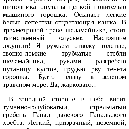
шиповника опутаны цепкой повителью
мышиного горошка. Осыпает легкие
белые лепестки отцветающая кашка. В
трехметровой траве шеламайнике, стоит
таинственный полусвет. Настоящие
джунгли! Я ружьем отвожу толстые,
звонко-ломкие трубчатые стебли
шеламайника, руками разгребаю
путаницу кустов, грудью рву тенета
горошка. Будто плыву в зеленом
травяном море. Да, жарковато...
В западной стороне в небе висит
туманно-голубоватый, стрельчатый
гребень Ганал далекого Ганальского
хребта. Легкий, призрачный, неземной,