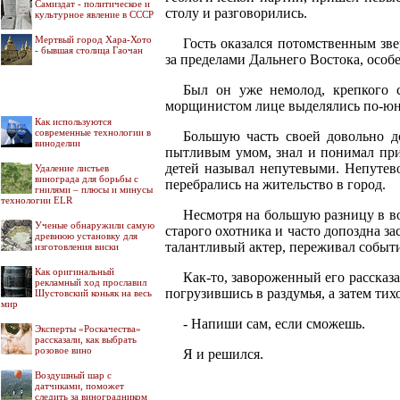
Самиздат - политическое и
столу и разговорились.
культурное явление в СССР
Мертвый город Хара-Хото
Гость оказался потомственным зв
- бывшая столица Гаочан
за пределами Дальнего Востока, особе
Был он уже немолод, крепкого с
морщинистом лице выделялись по-юно
Как используются
современные технологии в
Большую часть своей довольно д
виноделии
пытливым умом, знал и понимал прир
детей называл непутевыми. Непутево
Удаление листьев
винограда для борьбы с
перебрались на жительство в город.
гнилями – плюсы и минусы
технологии ELR
Несмотря на большую разницу в во
Ученые обнаружили самую
старого охотника и часто допоздна за
древнюю установку для
талантливый актер, переживал событи
изготовления виски
Как оригинальный
Как-то, завороженный его рассказ
рекламный ход прославил
погрузившись в раздумья, а затем ти
Шустовский коньяк на весь
мир
- Напиши сам, если сможешь.
Эксперты «Роскачества»
рассказали, как выбрать
розовое вино
Я и решился.
Воздушный шар с
датчиками, поможет
следить за виноградником