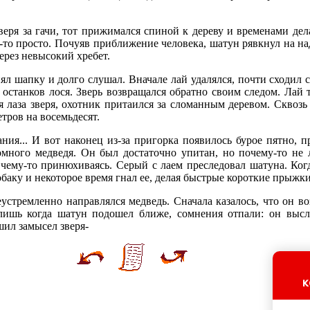
зверя за гачи, тот прижимался спиной к дереву и временами де
к-то просто. Почуяв приближение человека, шатун рявкнул на на
ерез невысокий хребет.
л шапку и долго слушал. Вначале лай удалялся, почти сходил со
у останков лося. Зверь возвращался обратно своим следом. Ла
я лаза зверя, охотник притаился за сломанным деревом. Сквозь
тров на восемьдесят.
ия... И вот наконец из-за пригорка появилось бурое пятно, 
омного медведя. Он был достаточно упитан, но почему-то не 
к чему-то принюхиваясь. Серый с лаем преследовал шатуна. Ког
собаку и некоторое время гнал ее, делая быстрые короткие прыжки
еустремленно направлялся медведь. Сначала казалось, что он во
лишь когда шатун подошел ближе, сомнения отпали: он высл
шил замысел зверя-
к