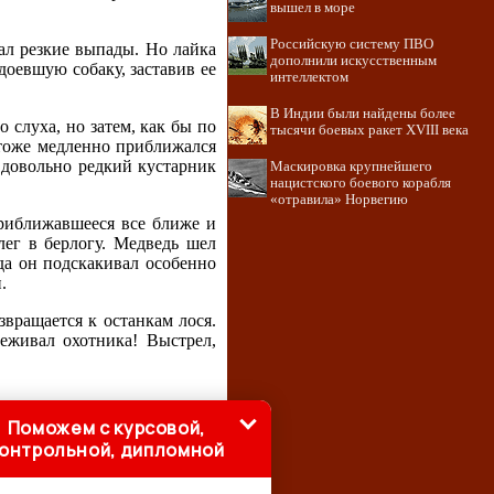
вышел в море
Российскую систему ПВО
лал резкие выпады. Но лайка
дополнили искусственным
доевшую собаку, заставив ее
интеллектом
В Индии были найдены более
 слуха, но затем, как бы по
тысячи боевых ракет XVIII века
й тоже медленно приближался
 довольно редкий кустарник
Маскировка крупнейшего
нацистского боевого корабля
«отравила» Норвегию
приближавшееся все ближе и
лег в берлогу. Медведь шел
да он подскакивал особенно
.
звращается к останкам лося.
еживал охотника! Выстрел,
Поможем с курсовой,
онтрольной, дипломной