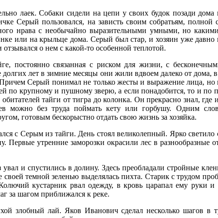
ьно лаек. Собаки сидели на цепи у своих будок позади дома 
ичке Серый пользовался, на зависть своим собратьям, полной
ного нрава с необычайно выразительными умными, но какими
нке или на крыльце дома. Серый был стар, и хозяин уже давно 
и отзывался о нем с какой-то особенной теплотой.
айге, постоянно связанная с риском для жизни, с бесконечны
ие долгих лет в зимние месяцы они жили вдвоем далеко от дома, 
а. Причем Серый понимал не только жесты и выражение лица, но 
й по крупному и пушному зверю, а если понадобится, то и по 
обитателей тайги от тигра до колонка. Он прекрасно знал, где 
ьев можно без труда поймать кету или горбушу. Одним сло
гом, готовым бескорыстно отдать свою жизнь за хозяйка.
я с Серым из тайги. День стоял великолепный. Ярко светило с
. Первые утренние заморозки окрасили лес в разнообразные о
з увал и спустились в долину. Здесь преобладали стройные клен
е своей темной зеленью выделялась пихта. Старик с трудом проб
Колючий кустарник рвал одежду, в кровь царапал ему руки и
г за шагом приближался к реке.
ухой злобный лай. Яков Иванович сделал несколько шагов в т