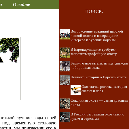
и
О сайте
ПОИСК:
Возрождение традиций царской
псовой охоты и возвращение
интереса к русским борзым
В Европарламенте требуют
запретить трофейную охоту
Беркут-завоеватель: птица, дважды
поборовшая волка
Немного истории о Царской охоте
Охотничья рогатка, которая
свалит и лося
Соколиная охота — самая красивая
охота
В России разрешили охотиться с
книжкой лучшие годы своей
луком и стрелами
х под временную столовую
артии, мы пригласили его к