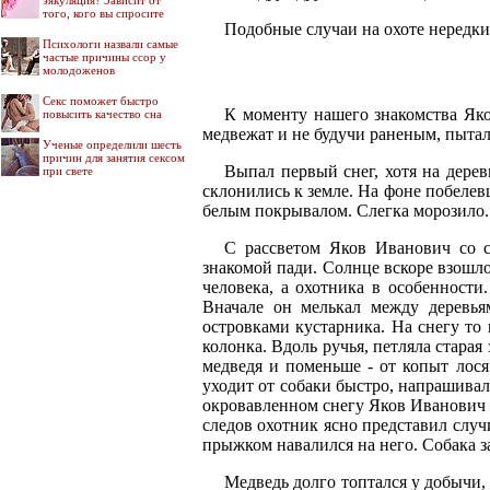
эякуляция? Зависит от
того, кого вы спросите
Подобные случаи на охоте нередки.
Психологи назвали самые
частые причины ссор у
молодоженов
Секс поможет быстро
К моменту нашего знакомства Яко
повысить качество сна
медвежат и не будучи раненым, пытал
Ученые определили шесть
причин для занятия сексом
Выпал первый снег, хотя на дерев
при свете
склонились к земле. На фоне побелев
белым покрывалом. Слегка морозило. 
С рассветом Яков Иванович со с
знакомой пади. Солнце вскоре взошло
человека, а охотника в особенности
Вначале он мелькал между деревья
островками кустарника. На снегу то
колонка. Вдоль ручья, петляла стара
медведя и поменьше - от копыт лося
уходит от собаки быстро, напрашивал
окровавленном снегу Яков Иванович у
следов охотник ясно представил случ
прыжком навалился на него. Собака за
Медведь долго топтался у добычи, 