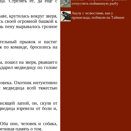
ца. Стрелять ее, да еще с
отпустить пойманную рыбу
Акулу с челюстями, как у
ве, крутилась вокруг зверя,
пришельца, поймали на Тайване
сь своей огромной башкой к
зь пену вырывалось грозное
ительный прыжок и настиг
к по команде, бросились на
а, пошел на зверя, рвавшего
 ударил медведицу по голове
еловека. Охотник интуитивно
с медведица всей тяжестью
сящей лапой, он, скуля от
ведица взревела от боли и,
Оба они, человек и собака,
ечивая память о том.