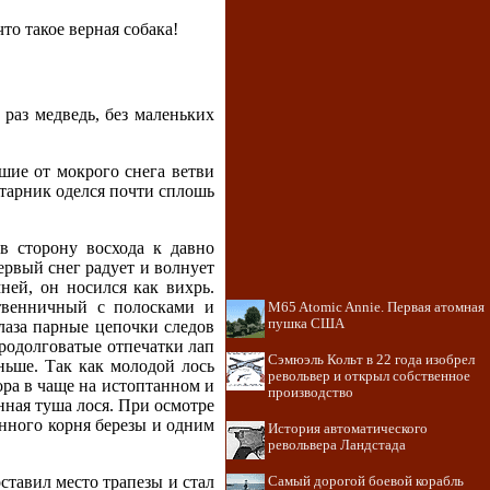
то такое верная собака!
раз медведь, без маленьких
вшие от мокрого снега ветви
старник оделся почти сплошь
в сторону восхода к давно
ервый снег радует и волнует
ней, он носился как вихрь.
ственничный с полосками и
M65 Atomic Annie. Первая атомная
пушка США
лаза парные цепочки следов
продолговатые отпечатки лап
Сэмюэль Кольт в 22 года изобрел
ньше. Так как молодой лось
револьвер и открыл собственное
ора в чаще на истоптанном и
производство
нная туша лося. При осмотре
енного корня березы и одним
История автоматического
револьвера Ландстада
ставил место трапезы и стал
Самый дорогой боевой корабль