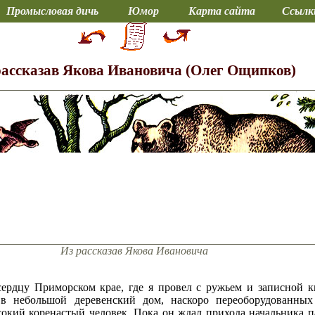
Промысловая дичь
Юмор
Карта сайта
Ссылк
рассказав Якова Ивановича (Олег Ощипков)
Из рассказав Якова Ивановича
ердцу Приморском крае, где я провел с ружьем и записной 
 в небольшой деревенский дом, наскоро переоборудованны
окий коренастый человек. Пока он ждал прихода начальника п