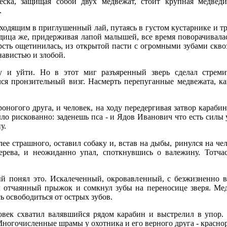
еска, защищая собой двух медвежат, стоит крупная медведи
.
одящим в приглушенный лай, путаясь в густом кустарнике и тра
едица же, придерживая лапой малышей, все время поворачивала
рсть ощетинилась, из открытой пасти с огромными зубами скво
навистью и злобой.
у и уйти. Но в этот миг разъяренный зверь сделал стрем
лся пронзительный визг. Насмерть перепуганные медвежата, ка
оногого друга, и человек, на ходу передергивая затвор карабин
ыло рискованно: заденешь пса - и Ядов Иванович что есть силы
у.
олее страшного, оставил собаку и, встав на дыбы, ринулся на ч
дерева, и неожиданно упал, споткнувшись о валежину. Тотча
й понял это. Искалеченный, окровавленный, с безжизненно ви
л отчаянный прыжок и сомкнул зубы на переносице зверя. Мед
сь освободиться от острых зубов.
век схватил валявшийся рядом карабин и выстрелил в упор. 
 Многочисленные шрамы у охотника и его верного друга - краснор