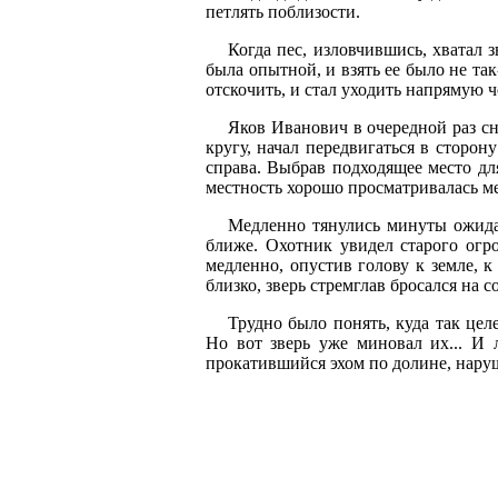
петлять поблизости.
Когда пес, изловчившись, хватал 
была опытной, и взять ее было не та
отскочить, и стал уходить напрямую ч
Яков Иванович в очередной раз сня
кругу, начал передвигаться в сторон
справа. Выбрав подходящее место дл
местность хорошо просматривалась ме
Медленно тянулись минуты ожидан
ближе. Охотник увидел старого огр
медленно, опустив голову к земле, 
близко, зверь стремглав бросался на 
Трудно было понять, куда так цел
Но вот зверь уже миновал их... И 
прокатившийся эхом по долине, нару