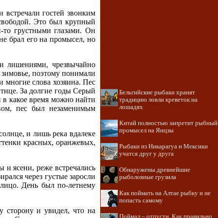
и встречали гостей звонким
 свободой. Это был крупный
-то грустными глазами. Он
не брал его на промысел, но
ми лишениями, чрезвычайно
в зимовье, поэтому понимали
и многие слова хозяина. Пес
птице. За долгие годы Серый
Бельгийские рыбаки хранят
и в какое время можно найти
традицию ловли креветок на
лошадях
вом, пес был незаменимым
Китай полностью запретит рыбный
промысел на Янцзы
олнце, и лишь река вдалеке
ттенки красных, оранжевых,
Рыбаки из Никарагуа и Мексики
учатся друг у друга
ы и ясени, реже встречались
Обнаружены древнейшие
ирался через густые заросли
рыболовные грузила
 лицо. День был по-летнему
Как поймать на Алтае рыбку и не
попасть самому
у сторону и увидел, что на
Поймал – отпусти. Как правильно