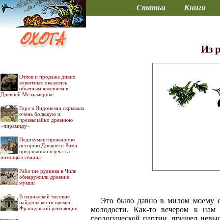
Статьи
Книги
Из 
Отлов и продажа диких
животных оказались
обычным явлением в
Древней Мезоамерике
Гора в Индонезии скрывала
очень большую и
чрезвычайно древнюю
«пирамиду»
Недокументированную
историю Древнего Рима
предложили изучать с
помощью свинца
Рабочие рудника в Чили
обнаружили древние
мумии
В парижской часовне
Это было давно в милом моему с
найдены кости времен
Французской революции
молодости. Как-то вечером к нам
геологической партии, пришел невыс