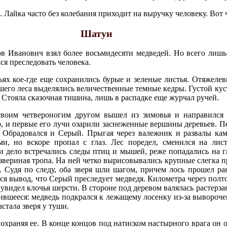
 Лайка часто без колебания приходит на выручку человеку. Вот ч
Шатун
в Иванович взял более восьмидесяти медведей. Но всего лишь 
ся преследовать человека.
ьях кое-где еще сохранились бурые и зеленые листья. Отяжеле
шего леса выделялись величественные темные кедры. Густой ку
Стояла сказочная тишина, лишь в распадке еще журчал ручей.
воим четвероногим другом вышел из зимовья и направился 
, и первые его лучи озарили заснеженные вершины деревьев. П
. Обрадовался и Серый. Прыгая через валежник и развалы кам
ми, но вскоре пропал с глаз. Лес поредел, сменился на ли
 и дело встречались следы птиц и мышей, реже попадались на г
я звериная тропа. На ней четко вырисовывались крупные слегка 
. Судя по следу, оба зверя шли шагом, причем лось прошел ра
ся вывод, что Серый преследует медведя. Километра через полт
видел клочья шерсти. В стороне под деревом валялась растерза
ившееся: медведь подкрался к лежащему лосенку из-за вывороч
стала зверя у туши.
охраняя ее. В конце концов под натиском настырного врага он о