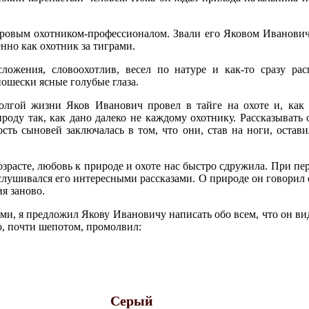
еровым охотником-профессионалом. Звали его Яковом Иванович
нно как охотник за тиграми.
ложения, словоохотлив, весел по натуре и как-то сразу рас
шески ясные голубые глаза.
олгой жизни Яков Иванович провел в тайге на охоте и, как 
оду так, как дано далеко не каждому охотнику. Рассказывать о
сть сыновей заключалась в том, что они, став на ноги, оста
зрасте, любовь к природе и охоте нас быстро сдружила. При п
слушивался его интересными рассказами. О природе он говорил о
я заново.
ами, я предложил Якову Ивановичу написать обо всем, что он ви
хо, почти шепотом, промолвил:
Серый