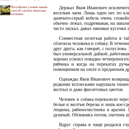
Российские ученые нашли
Держал Яков Иванович исключител
способ сделать виноград
веселым лаем. Лишь один пес по кл
полезнее
дымчато-серый кобель очень спокой
обычно лежал, подремывая, на завали
часто ласкал, давал лакомые кусочки 
Совместная нелегкая работа в т
сблизила человека и собаку. В течен
друг друга, как говорят, с полуслов
был универсальной дайкой, работавше
хорошо усвоил повадки четвероногих 
рябчика и когда на перекатах руч
помощником на охоте и преданным дру
Однажды Яков Иванович возвращалс
редкими всплесками нарушала тишину
желтых и даже фиолетовых цветов.
Человек и собака перевалили чере
белые и желтые березы и лишь кое-гд
лещины, рябинолистника и аралии. 
душный. Обливаясь потом, охотник ша
Вдруг справа в чаще раздался гл