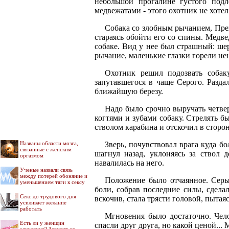
небольшой прогалине густого подл
медвежатами - этого охотник не хотел
Собака со злобным рычанием, Прех
стараясь обойти его со спины. Медв
собаке. Вид у нее был страшный: ше
рычание, маленькие глазки горели не
Охотник решил подозвать собак
запутавшегося в чаще Серого. Разда
ближайшую березу.
Надо было срочно выручать четвер
когтями и зубами собаку. Стрелять б
стволом карабина и отскочил в сторон
Названы области мозга,
Зверь, почувствовал врага куда б
связанные с женским
шагнул назад, уклоняясь за ствол 
оргазмом
навалилась на него.
Ученые назвали связь
между потерей обоняние и
Положение было отчаянное. Серы
уменьшением тяги к сексу
боли, собрав последние силы, сдела
Секс до трудового дня
вскочив, стала трясти головой, пытая
усиливает желание
работать
Мгновения было достаточно. Чело
Есть ли у женщин
спасли друг друга, но какой ценой...