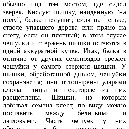
обычно под тем местом, где сидел
зверек. Кислую шишку, найденную "на
полу", белка шелушит, сидя на пеньке,
стволе упавшего дерева или прямо на
снегу, если он плотный; в этом случае
чешуйки и стержень шишки остаются в
одной аккуратной кучке. Итак, белка в
отличие от других семеноядов срезает
чешуйки у самого стержня шишки. У
шишки, обработанной дятлом, чешуйки
сохраняются; они оттопырены ударами
клюва птицы и некоторые из них
расщеплены. Шишки, из которых
добывал семена клест, по виду можно
поставить между беличьими и
дятловыми. Часть чешуек у них
оборвана, как бы размочалена, часть