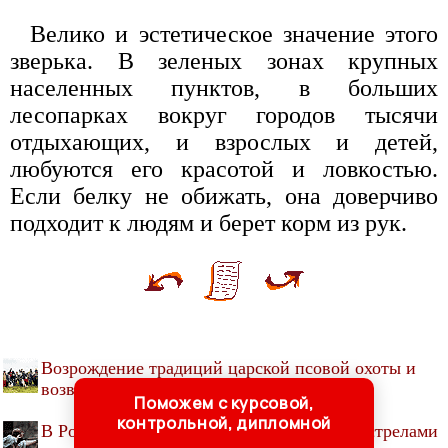
Велико и эстетическое значение этого
зверька. В зеленых зонах крупных
населенных пунктов, в больших
лесопарках вокруг городов тысячи
отдыхающих, и взрослых и детей,
любуются его красотой и ловкостью.
Если белку не обижать, она доверчиво
подходит к людям и берет корм из рук.
Возрождение традиций царской псовой охоты и
возвращение интереса к русским борзым
Поможем с курсовой,
контрольной, дипломной
В России разрешили охотиться с луком и стрелами