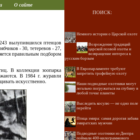
и
О сайте
ПОИСК:
Немного истории о Царской охоте
 243 вылупившихся птенцов
Возрождение традиций
бчиков - 30, тетеревов - 27,
царской псовой охоты и
еляется правильным подбором
возвращение интереса к
русским борзым
В Европарламенте требуют
иц. В коллекции зоопарка
запретить трофейную охоту
жаются. В 1984 г. журавли
щивать искусственно.
Наши подводные охотники могут
легально погружаться на глубину в
любой точке планеты
Выследить косулю — не одно поле
перейти
Птица эмира: самая дорогая забава
эмиратских мужчин
Подводные охотники из Днепра
поймали 400-килограммового