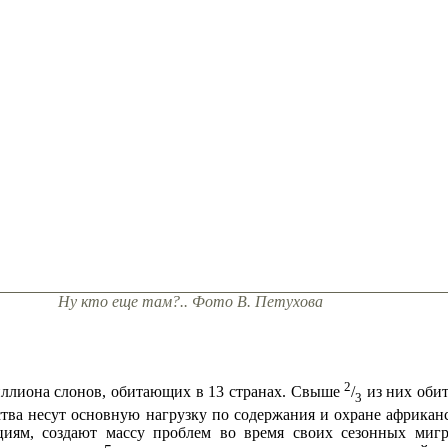
Ну кто еще там?.. Фото В. Петухова
2
иллиона слонов, обитающих в 13 странах. Свыше
/
из них обит
3
рства несут основную нагрузку по содержания и охране африкан
циям, создают массу проблем во время своих сезонных миг