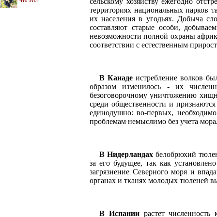
сельскому хозяйству ежегодно отст
Что это?
территориях национальных парков т
их населения в угодьях. Добыча сл
составляют старые особи, добываем
невозможности полной охраны африка
соответствии с естественным прирос
В Канаде
истребление волков бы
образом изменилось - их численн
безоговорочному уничтожению хищни
среди общественности и признаются
единодушно: во-первых, необходимо
проблемам немыслимо без учета мора
В Нидерландах
белобрюхий тюлень
за его будущее, так как установле
загрязнение Северного моря и впад
органах и тканях молодых тюленей вы
В Испании
растет численность 