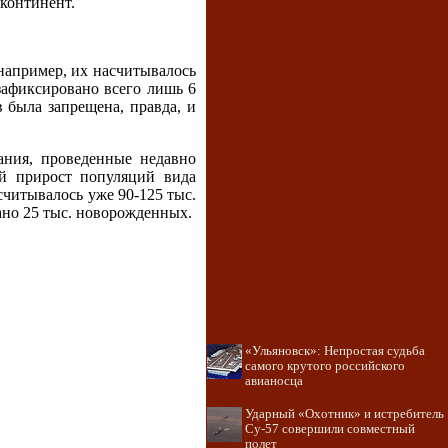
континент.
 например, их насчитывалось
зафиксировано всего лишь 6
 была запрещена, правда, и
ания, проведенные недавно
ой прирост популяций вида
асчитывалось уже 90-125 тыс.
ано 25 тыс. новорожденных.
«Ульяновск»: Непростая судьба
самого крутого российского
авианосца
Ударный «Охотник» и истребитель
Су-57 совершили совместный
полет