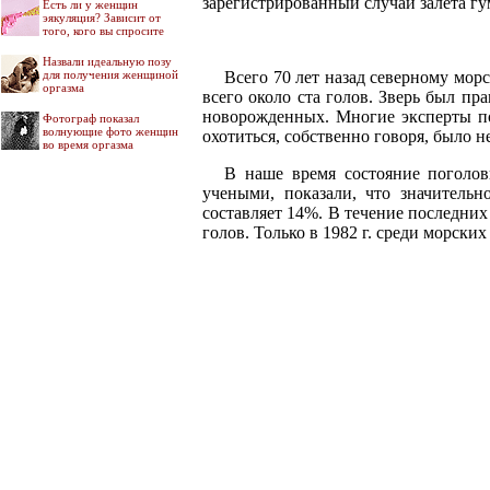
зарегистрированный случай залета г
Есть ли у женщин
эякуляция? Зависит от
того, кого вы спросите
Назвали идеальную позу
Всего 70 лет назад северному мор
для получения женщиной
оргазма
всего около ста голов. Зверь был п
новорожденных. Многие эксперты по
Фотограф показал
волнующие фото женщин
охотиться, собственно говоря, было не
во время оргазма
В наше время состояние поголов
учеными, показали, что значитель
составляет 14%. В течение последних 
голов. Только в 1982 г. среди морс