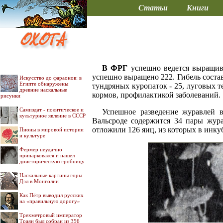
Статьи
Книги
В ФРГ
успешно ведется выращива
успешно выращено 222. Гибель состави
Искусство до фараонов: в
Египте обнаружены
тундряных куропаток - 25, луговых т
древние наскальные
кормов, профилактикой заболеваний.
рисунки
Самиздат - политическое и
Успешное разведение журавлей 
культурное явление в СССР
Вальсроде содержится 34 пары жура
отложили 126 яиц, из которых в инк
Пионы в мировой истории
и культуре
Фермер неудачно
припарковался и нашел
доисторическую гробницу
Наскальные картины горы
Дэл в Монголии
Как Пётр выводил русских
на «правильную дорогу»
Трехметровый император
Траян был собран из 356