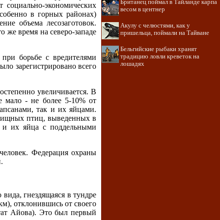
Британец поймал в Тайланде карпа
т социально-экономических
весом в центнер
особенно в горных районах)
ние объема лесозаготовок.
Акулу с челюстями, как у
то же время на северо-западе
пришельца, поймали на Тайване
Бельгийские рыбаки хранят
 при борьбе с вредителями
традицию ловли креветок на
лошадях
 было зарегистрировано всего
остепенно увеличивается. В
 мало - не более 5-10% от
апсанами, так и их яйцами.
 хищных птиц, выведенных в
к и их яйца с поддельными
человек. Федерация охраны
.
 вида, гнездящаяся в тундре
км), отклонившись от своего
тат Айова). Это был первый