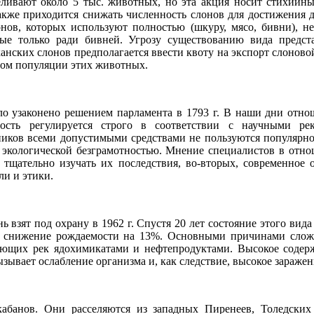
реливают около 5 тыс. животных, но эта акция носит стихийн
акже приходится снижать численность слонов для достижения
онов, которых используют полностью (шкуру, мясо, бивни), 
ые только ради бивней. Угрозу существованию вида представ
нских слонов предполагается ввести квоту на экспорт слоновой
том популяции этих животных.
ло узаконено решением парламента в 1793 г. В наши дни отн
ость регулируется строго в соответствии с научными р
ков всеми допустимыми средствами не пользуются популярнос
 экологической безграмотностью. Мнение специалистов в отн
 тщательно изучать их последствия, во-вторых, современное
ли и этики.
 взят под охрану в 1962 г. Спустя 20 лет состояние этого вида
но снижение рождаемости на 13%. Основными причинами слож
ающих рек ядохимикатами и нефтепродуктами. Высокое содер
зывает ослабление организма и, как следствие, высокое заражен
кабанов. Они расселяются из западных Пиренеев, Толедских