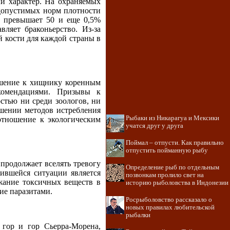
ый характер. На охраняемых
 допустимых норм плотности
не превышает 50 и еще 0,5%
ляет браконьерство. Из-за
 кости для каждой страны в
ошение к хищнику коренным
екомендациями. Призывы к
тью ни среди зоологов, ни
ошении методов истребления
Рыбаки из Никарагуа и Мексики
 отношение к экологическим
учатся друг у друга
Поймал – отпусти. Как правильно
отпустить пойманную рыбу
 продолжает вселять тревогу
Определение рыб по отдельным
ившейся ситуации является
позвонкам пролило свет на
жание токсичных веществ в
историю рыболовства в Индонезии
ие паразитами.
Росрыболовство рассказало о
новых правилах любительской
рыбалки
 гор и гор Сьерра-Морена,