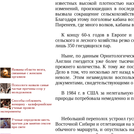
известных высокой плотностью нас
изменений, произошедших в последн
вызвала сокращение сельскохозяйст
Благодаря этому поголовье кабана воз
Пиренеев, где много волков, кабаны в
К концу 60-х годов в Европе и 
сельского и лесного хозяйства резко 
лишь 350 гнездящихся пар.
Ныне, по данным Орнитологическо
Англии гнездится уже более тысячи
прежнего количества. К тому же по
Названы области мозга,
Дело в том, что несколько лет наза
связанные с женским
неволе. Этим незамедлили воспольз
оргазмом
документами, свидетельствующими о 
Психологи назвали самые
частые причины ссор у
В 1984 г. в США за нелегальную
молодоженов
природы потребовала немедленно и п
Способы соблазнить
женщину - калифорнийские
ученые провели
эксперименты
Небольшой переполох устроил гусь
Ученые определили шесть
Восточной Сибири и отлетающая на зи
причин для занятия сексом
при свете
обычного маршрута, и опустилась н