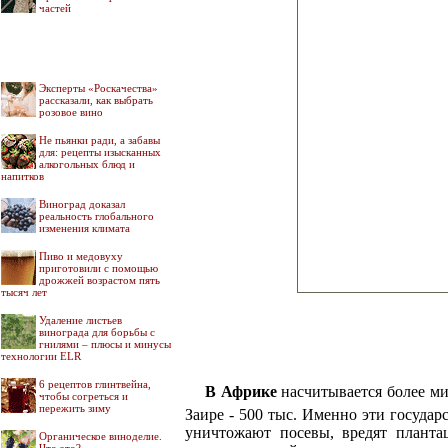
частей
Эксперты «Роскачества»
рассказали, как выбрать
розовое вино
Не пьянки ради, а забавы
для: рецепты изысканных
алкогольных блюд и
напитков
Виноград доказал
реальность глобального
изменения климата
Пиво и медовуху
приготовили с помощью
дрожжей возрастом пять
тысяч лет
Удаление листьев
винограда для борьбы с
гнилями – плюсы и минусы
технологии ELR
6 рецептов глинтвейна,
В Африке
насчитывается более м
чтобы согреться и
пережить зиму
Заире - 500 тыс. Именно эти госуда
уничтожают посевы, вредят планта
Органическое виноделие.