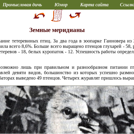
Промысловая дичь
Юмор
Карта сайта
Ссылк
Земные меридианы
ние тетеревиных птиц. За два года в зоопарке Ганновера из
ла всего 8,6%. Больше всего выращено птенцов глухарей - 58, ря
етеревов - 18, белых куропаток - 12. Успешность работы опред
возможно лишь при правильном и разнообразном питании пт
влей девяти видов, большинство из которых успешно размно
убаторах выведено 49 птенцов. Четырех журавлят пришлось выра