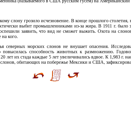
уменника (называемого в США русским гусем) на Американский 
скому слону грозило исчезновение. В конце прошлого столетия,
рактически выбит промышленниками из-за жира. В 1911 г. было 
спешили заявить, что вид не сможет выжить. Охота на слонов
 на кого.
ья северных морских слонов не внушает опасения. Исследов
но повысилась способность животных к размножению. Годов
20 лет их стада каждые 5 лет увеличивались вдвое. К 1,983 г. н
ких слонов, обитающих на побережье Мексики и США, зафиксиров