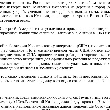
еления копытных. Рост численности диких свиней зависит о
ие четверть века. Миграция населения из деревни в город (
венных угодий, уменьшение площади для выпаса скота, сниже
растает не только в Испании, но и в других странах Европы. В 
стречаются редко.
Северной Америке из-за усиленного применения пестицидов
сократилось количество сапсанов. Например, в Англии в 1963 г.
й лаборатории Корнеллского университета (США), их число п
 пар сапсанов. Но в континентальной части США их все еще
следние годы в США процветает контрабандная торговля как с
д министерство внутренних дел официально разрешило продажу
оваться дельцы, и на рынок стали поступать как птицы, та
выведении их якобы в домашних условиях.
 торговлю сапсанами только в 14 штатах были арестованы 30 
овсеместно запретить продажу всех видов соколов ради прибыли
 гуменник среди американских орнитологов. Группа птиц этого
мовку в Юго-Восточный Китай, сделала вдруг крюк (в 13 тыс. 
а отдых в национальном заказнике живой природы Де-Сото (ш