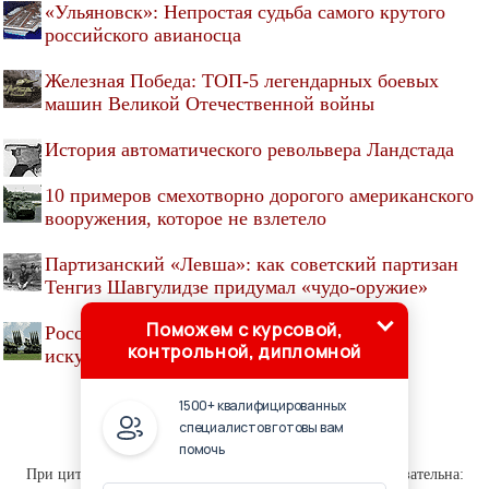
«Ульяновск»: Непростая судьба самого крутого
российского авианосца
Железная Победа: ТОП-5 легендарных боевых
машин Великой Отечественной войны
История автоматического револьвера Ландстада
10 примеров смехотворно дорогого американского
вооружения, которое не взлетело
Партизанский «Левша»: как советский партизан
Тенгиз Шавгулидзе придумал «чудо-оружие»
Поможем с курсовой,
Российскую систему ПВО дополнили
контрольной, дипломной
искусственным интеллектом
1500+ квалифицированных
специалистов готовы вам
помочь
© HUNTLIB.RU, 2001-2020
При цитировании материалов сайта активная ссылка обязательна: