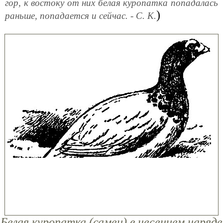
гор, к востоку от них белая куропатка попадалась
)
раньше, попадается и сейчас. - С. К.
Белая куропатка (самец) в несением наряде