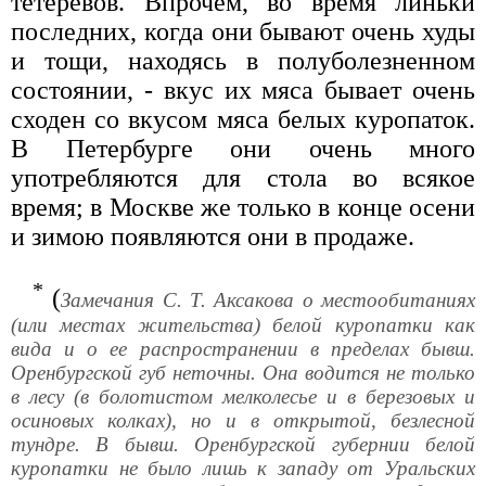
тетеревов. Впрочем, во время линьки
последних, когда они бывают очень худы
и тощи, находясь в полуболезненном
состоянии, - вкус их мяса бывает очень
сходен со вкусом мяса белых куропаток.
В Петербурге они очень много
употребляются для стола во всякое
время; в Москве же только в конце осени
и зимою появляются они в продаже.
*
(
Замечания С. Т. Аксакова о местообитаниях
(или местах жительства) белой куропатки как
вида и о ее распространении в пределах бывш.
Оренбургской губ неточны. Она водится не только
в лесу (в болотистом мелколесье и в березовых и
осиновых колках), но и в открытой, безлесной
тундре. В бывш. Оренбургской губернии белой
куропатки не было лишь к западу от Уральских