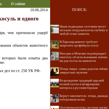
и
О сайте
ПОИСК:
10.06.2014
осуль и одного
Наши подводные охотники могут
легально погружаться на глубину в
бря, чем причинили ущерб
любой точке планеты
В Европарламенте требуют
ования объектов животного
запретить трофейную охоту
Находка в Мексике подтверждает
гипотезу об использовании ловчих
у которых были изъяты два
ям для охоты на мамонтов
ве.
Птица эмира: самая дорогая забава
 дел по ст. 258 УК РФ.
эмиратских мужчин
Возрождение традиций царской
псовой охоты и возвращение
интереса к русским борзым
Беркут-завоеватель: птица, дважды
поборовшая волка
Охотничья рогатка, которая свалит