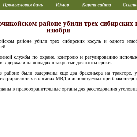
Промысловая дичь
Юмор
Карта сайта
Ссылк
чикойском районе убили трех сибирских к
изюбря
ойском районе убили трех сибирских косуль и одного изю
лей.
енной службы по охране, контролю и регулированию использ
ов задержали на лошадях в закрытые для охоты сроки.
 в районе были задержаны еще два браконьера на тракторе, 
гистрированных в органах МВД и используемых при браконьерст
аны в правоохранительные органы для расследования уголовных