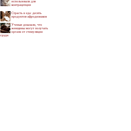
использовали для
контрацепции
Страсть и еда: десять
продуктов-афродизиаков
Ученые доказали, что
женщины могут получать
оргазм от стимуляции
груди