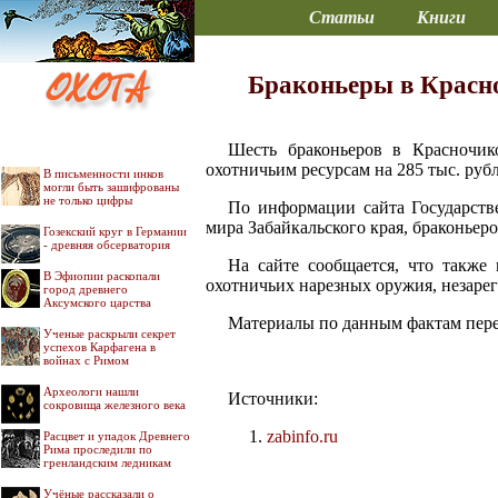
Статьи
Книги
Браконьеры в Красно
Шесть браконьеров в Красночик
охотничьим ресурсам на 285 тыс. руб
В письменности инков
могли быть зашифрованы
не только цифры
По информации сайта Государств
мира Забайкальского края, браконьер
Гозекский круг в Германии
- древняя обсерватория
На сайте сообщается, что также
В Эфиопии раскопали
охотничьих нарезных оружия, незаре
город древнего
Аксумского царства
Материалы по данным фактам перед
Ученые раскрыли секрет
успехов Карфагена в
войнах с Римом
Археологи нашли
Источники:
сокровища железного века
zabinfo.ru
Расцвет и упадок Древнего
Рима проследили по
гренландским ледникам
Учёные рассказали о