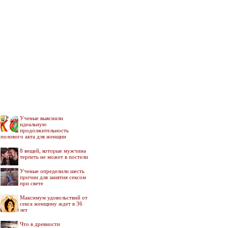
Ученые выяснили
идеальную
продолжительность
полового акта для женщин
8 вещей, которые мужчина
терпеть не может в постели
Ученые определили шесть
причин для занятия сексом
при свете
Максимум удовольствий от
секса женщину ждет в 36
лет
Что в древности