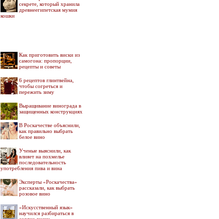
секрете, который хранила
древнеегипетская мумия
кошки
Как приготовить виски из
самогона: пропорции,
рецепты и советы
6 рецептов глинтвейна,
чтобы согреться и
пережить зиму
Выращивание винограда в
защищенных конструкциях
В Роскачестве объяснили,
как правильно выбрать
белое вино
Ученые выяснили, как
влияет на похмелье
последовательность
употребления пива и вина
Эксперты «Роскачества»
рассказали, как выбрать
розовое вино
«Искусственный язык»
научился разбираться в