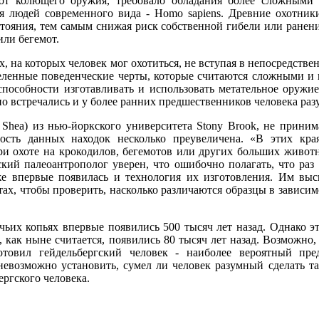
 от колющего оружия, требовало обладания более сложными
ия людей современного вида - Homo sapiens. Древние охотник
стояния, тем самым снижая риск собственной гибели или ранени
ли бегемот.
, на которых человек мог охотиться, не вступая в непосредстве
ленные поведенческие черты, которые считаются сложными и 
способности изготавливать и использовать метательное оружи
о встречались и у более ранних предшественников человека раз
Shea) из нью-йоркского университета Stony Brook, не приним
имость данных находок несколько преувеличена. «В этих кр
при охоте на крокодилов, бегемотов или других больших живо
ский палеоантрополог уверен, что ошибочно полагать, что ра
е впервые появилась и технология их изготовления. Им выс
ах, чтобы проверить, насколько различаются образцы в зависим
ьих копьях впервые появились 500 тысяч лет назад. Однако эт
 как ныне считается, появились 80 тысяч лет назад. Возможно
отовил гейдельбергский человек - наиболее вероятный пр
невозможно установить, сумел ли человек разумный сделать та
ергского человека.