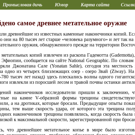
Промысловая дичь
Юмор
Карта сайта
Ссылк
дено самое древнее метательное оружие
ли древнейшие из известных каменные наконечники копий. Есл
что они на 80 тысяч лет старше «человека разумного» и лет так н
ательного оружия, обнаруженного прежде на территории Восто
метательных копий извлечен из раскопа Гадемотта (Gademotta),
Эфиопии, сообщается на сайте National Geographic. По словам
ркли Джонатана Сале (Yonatan Sahle), сегодня эта местность
 на одно из четырех близлежащих озер - озеро Звай (Ziway). Н
780 тысяч лет назад) здесь плескались волны одного гигантско
оги извлекли из поросшей лесом и травой почвы останки антило
дений наконечников исследователи пришли к заключению, ч
етные на камне V-образной формы трещины свидетельствую
били, а на дротиках, которые бросали. Предыдущие опыты пока
ны, тем выше скорость удара, от которого эта трещина полу
одних наконечников трещины появлялись, когда скорость была в
 близкой к максимальной скорости, зарегистрированной при броса
ь, что древнейшее метательное копье в мире было изготов