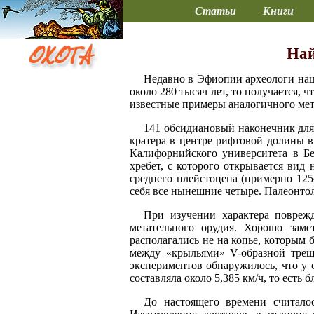
Статьи
Книги
Най
Недавно в Эфиопии археологи наш
около 280 тысяч лет, то получается, 
известные примеры аналогичного мет
141 обсидиановый наконечник для 
кратера в центре рифтовой долины в 
Калифорнийского университета в Бе
хребет, с которого открывается вид
среднего плейстоцена (примерно 125-
себя все нынешние четыре. Палеонтол
При изучении характера повреж
метательного орудия. Хорошо зам
располагались не на копье, которым 
между «крыльями» V-образной трещи
экспериментов обнаружилось, что у 
составляла около 5,385 км/ч, то есть
До настоящего времени считалос