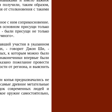
 навыками и имело важное
и получили, таким образом,
я от столкновения с такими
нное с ним соприкосновение.
в основном присущи только
е - были присущи не только
умного».
авший участия в указанном
аях, - говорит Джон Ши, -
тных, к которым можно было
з наконечники впервые были
казано пожелание провести
ости от региона, и выяснить
и копья предназначались не
, самые древние метательные
едок современных людей и
кое оружие самостоятельно,