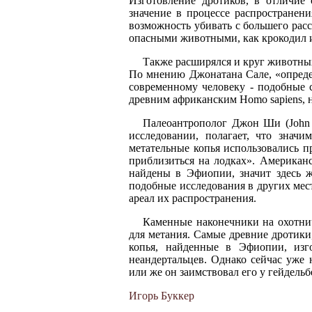
Изготовление дротиков, в отличие
значение в процессе распространен
возможность убивать с большего рас
опасными животными, как крокодил и
Также расширялся и круг животных
По мнению Джонатана Сале, «опреде
современному человеку - подобные 
древним африканским Homo sapiens, н
Палеоантрополог Джон Ши (John 
исследовании, полагает, что знач
метательные копья использовались 
приблизиться на лодках». Американ
найдены в Эфиопии, значит здесь ж
подобные исследования в других мест
ареал их распространения.
Каменные наконечники на охотнич
для метания. Самые древние дротики,
копья, найденные в Эфиопии, изг
неандертальцев. Однако сейчас уже 
или же он заимствовал его у гейдельб
Игорь Буккер