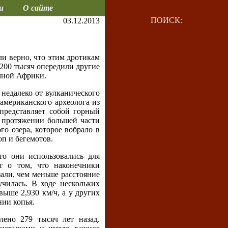
и
О сайте
ПОИСК:
03.12.2013
и верно, что этим дротикам
а 200 тысяч опередили другие
чной Африки.
 недалеко от вулканического
 американского археолога из
 представляет собой горный
а протяжении большей части
го озера, которое вобрало в
п и бегемотов.
то они использовались для
т о том, что наконечники
зали, чем меньше расстояние
чилась. В ходе нескольких
ыше 2,930 км/ч, а у других
нии копья.
лено 279 тысяч лет назад.