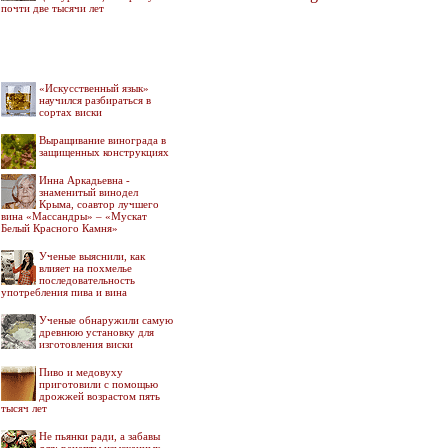
почти две тысячи лет
«Искусственный язык»
научился разбираться в
сортах виски
Выращивание винограда в
защищенных конструкциях
Инна Аркадьевна -
знаменитый винодел
Крыма, соавтор лучшего
вина «Массандры» – «Мускат
Белый Красного Камня»
Ученые выяснили, как
влияет на похмелье
последовательность
употребления пива и вина
Ученые обнаружили самую
древнюю установку для
изготовления виски
Пиво и медовуху
приготовили с помощью
дрожжей возрастом пять
тысяч лет
Не пьянки ради, а забавы