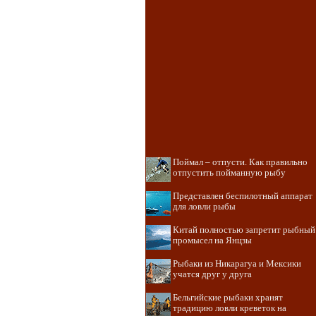
Поймал – отпусти. Как правильно
отпустить пойманную рыбу
Представлен беспилотный аппарат
для ловли рыбы
Китай полностью запретит рыбный
промысел на Янцзы
Рыбаки из Никарагуа и Мексики
учатся друг у друга
Бельгийские рыбаки хранят
традицию ловли креветок на