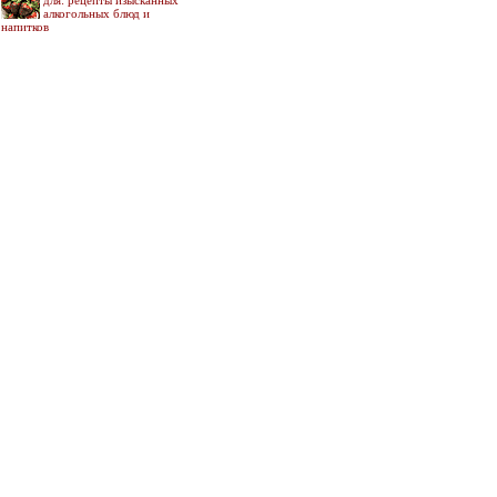
для: рецепты изысканных
алкогольных блюд и
напитков