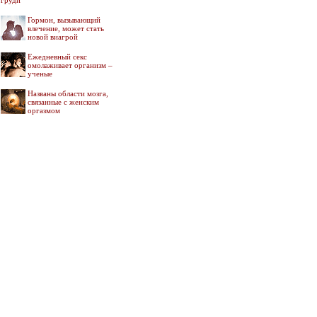
груди
Гормон, вызывающий
влечение, может стать
новой виагрой
Ежедневный секс
омолаживает организм –
ученые
Названы области мозга,
связанные с женским
оргазмом