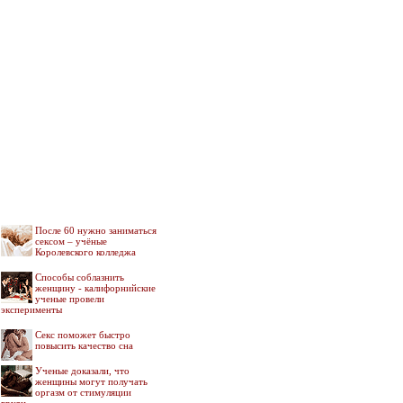
После 60 нужно заниматься
сексом – учёные
Королевского колледжа
Способы соблазнить
женщину - калифорнийские
ученые провели
эксперименты
Секс поможет быстро
повысить качество сна
Ученые доказали, что
женщины могут получать
оргазм от стимуляции