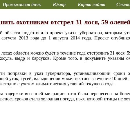
Промысловая дичь
Юмор
Карта сайта
Ссылк
шить охотникам отстрел 31 лося, 59 оленей
ой области подготовило проект указа губернатора, которым у
 августа 2013 года до 1 августа 2014 года. Проект опублик
 лесах области можно будет в течение года отстрелить 31 лося, 5
косуль, выдр и барсуков. Кроме того, в документе указаны о
сти поправки в указ губернатора, устанавливающий сроки о
езней уток, гусей, вальдшнепов может вестись в течение 10 дней
жегодно с учетом климатических условий текущего года.
-за задержки весенней миграции птиц была перенесена на боле
еноса сроков стала холодная погода, из-за которой птицы не хо