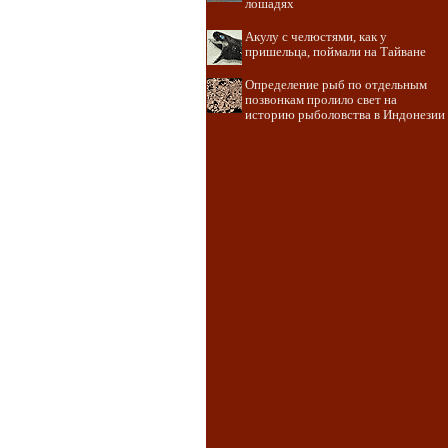
лошадях
Акулу с челюстями, как у
пришельца, поймали на Тайване
Определение рыб по отдельным
позвонкам пролило свет на
историю рыболовства в Индонезии