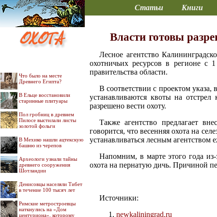
Статьи
Книги
Власти готовы разре
Лесное агентство Калининградск
охотничьих ресурсов в регионе с 1
правительства области.
Что было на месте
Древнего Египта?
В соответствии с проектом указа, в
В Ельце восстановили
устанавливаются квоты на отстрел 
старинные плитуары
разрешено вести охоту.
Пол гробниц в древнем
Пилосе выстилали листы
Также агентство предлагает вне
золотой фольги
говорится, что весенняя охота на сел
устанавливаться лесным агентством е
В Мехико нашли ацтекскую
башню из черепов
Напомним, в марте этого года из
Археологи узнали тайны
охота на пернатую дичь. Причиной пер
древнего сооружения
Шотландии
Денисовцы населяли Тибет
в течение 100 тысяч лет
Источники:
Римские метростроевцы
наткнулись на «Дом
newkaliningrad.ru
центуриона», которому