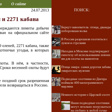
и
О сайте
ПОИСК:
24.07.2013
 и 2271 кабана
Беркут-завоеватель: птица, дважды
тверждаются лимиты добычи
поборовшая волка
ован на официальном сайте
В России разрешили охотиться с
луком и стрелами
9 оленей, 2271 кабана, также
хотничьи угодья, в которых
Находка в Мексике подтверждает
гипотезу об использовании ловчих
ям для охоты на мамонтов
хоты. В нём, в частности,
Птица эмира: самая дорогая забава
. Сроки весенней охоты будут
эмиратских мужчин
Подводные охотники из Днепра
е поздний срок разрешенная
поймали 400-килограммового
тели возвращаться в Россию.
марлина
Немного истории о Царской охоте
Наши подводные охотники
могут легально погружаться
на глубину в любой точке