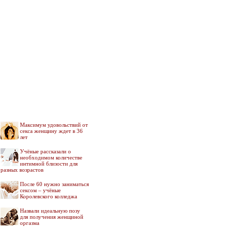
Максимум удовольствий от
секса женщину ждет в 36
лет
Учёные рассказали о
необходимом количестве
интимной близости для
разных возрастов
После 60 нужно заниматься
сексом – учёные
Королевского колледжа
Назвали идеальную позу
для получения женщиной
оргазма