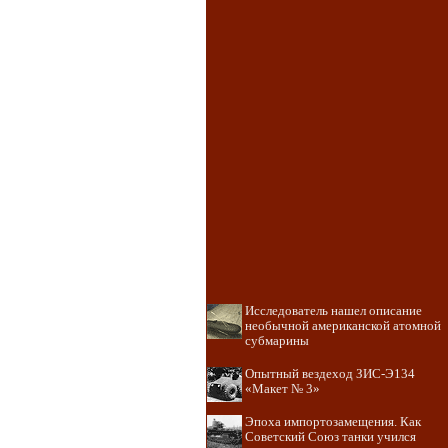
Исследователь нашел описание
необычной американской атомной
субмарины
Опытный вездеход ЗИС-Э134
«Макет № 3»
Эпоха импортозамещения. Как
Советский Союз танки учился