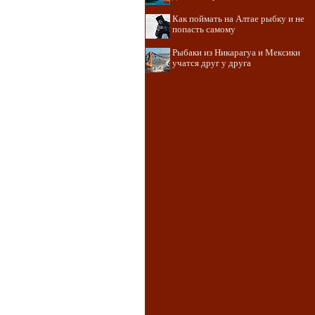
Как поймать на Алтае рыбку и не
попасть самому
Рыбаки из Никарагуа и Мексики
учатся друг у друга