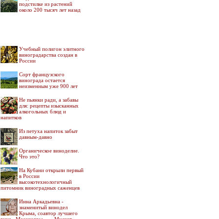
подстилке из растений
около 200 тысяч лет назад
Учебный полигон элитного
виноградарства создан в
России
Сорт французского
винограда остается
неизменным уже 900 лет
Не пьянки ради, а забавы
для: рецепты изысканных
алкогольных блюд и
напитков
Из петуха напиток забыт
давным-давно
Органическое виноделие.
Что это?
На Кубани открыли первый
в России
высокотехнологичный
питомник виноградных саженцев
Инна Аркадьевна -
знаменитый винодел
Крыма, соавтор лучшего