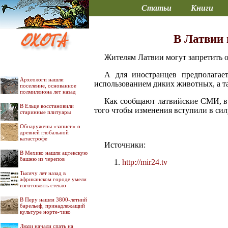
Статьи
Книги
В Латвии 
Жителям Латвии могут запретить о
А для иностранцев предполагает
Археологи нашли
использованием диких животных, а т
поселение, основанное
полмиллиона лет назад
Как сообщают латвийские СМИ, в 
В Ельце восстановили
того чтобы изменения вступили в сил
старинные плитуары
Обнаружены «записи» о
древней глобальной
катастрофе
Источники:
В Мехико нашли ацтекскую
башню из черепов
http://mir24.tv
Тысячу лет назад в
африканском городе умели
изготовлять стекло
В Перу нашли 3800-летний
барельеф, принадлежащий
культуре норте-чико
Люди начали спать на