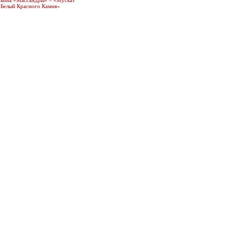
вина «Массандры» – «Мускат
Белый Красного Камня»