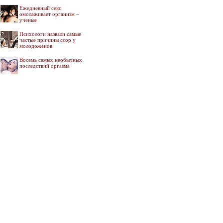
Ежедневный секс
омолаживает организм –
ученые
Психологи назвали самые
частые причины ссор у
молодоженов
Восемь самых необычных
последствий оргазма