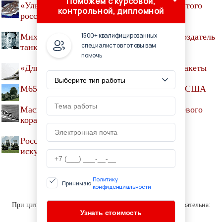
Поможем с курсовой,
«Ульяновск»: Непростая судьба самого крутого
контрольной, дипломной
российского авианосца
1500+ квалифицированных
Михаил Кошкин, инженер-конструктор, создатель
специалистов готовы вам
танка Т-34
помочь
«Длинная рука» авиации: как действуют ракеты
M65 Atomic Annie. Первая атомная пушка США
Маскировка крупнейшего нацистского боевого
корабля «отравила» Норвегию
Российскую систему ПВО дополнили
искусственным интеллектом
Политику
Принимаю
конфиденциальности
© HUNTLIB.RU, 2001-2020
При цитировании материалов сайта активная ссылка обязательна:
http://huntlib.ru/ '
Библиотека охотника
'