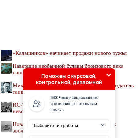
«Калашников» начинает продажи нового ружья
Навершие необычной булавы бронзового века
нашли в Польше
Поможем с курсовой,
контрольной, дипломной
Михаил Кошкин, инженер-конструктор, создатель
танка Т-34
1500+ квалифицированных
специалистов готовы вам
ИС-7 - мощнейший танк своего времени –
помочь
невостребованная мощь
Новая броня, новые снаряды, новое шасси:
эволюция «Буратино»