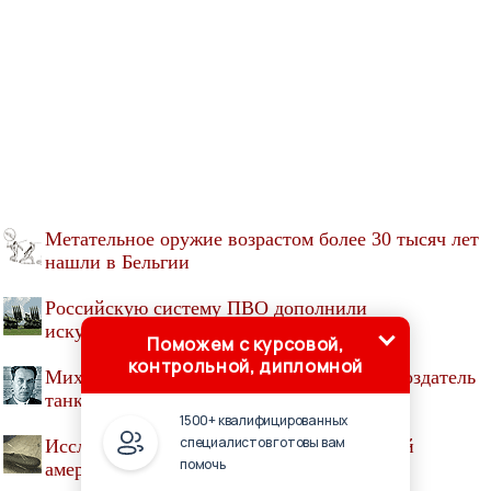
Метательное оружие возрастом более 30 тысяч лет
нашли в Бельгии
Российскую систему ПВО дополнили
искусственным интеллектом
Поможем с курсовой,
контрольной, дипломной
Михаил Кошкин, инженер-конструктор, создатель
танка Т-34
1500+ квалифицированных
специалистов готовы вам
Исследователь нашел описание необычной
помочь
американской атомной субмарины