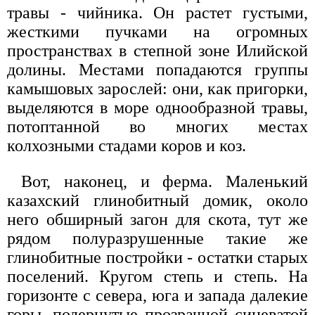
травы - чийника. Он растет густыми,
жесткими пучками на огромных
пространствах в степной зоне Илийской
долины. Местами попадаются группы
камышовых зарослей: они, как пригорки,
выделяются в море однообразной травы,
потоптанной во многих местах
колхозными стадами коров и коз.
Вот, наконец, и ферма. Маленький
казахский глинобитный домик, около
него обширный загон для скота, тут же
рядом полуразрушенные такие же
глинобитные постройки - остатки старых
поселений. Кругом степь и степь. На
горизонте с севера, юга и запада далекие
горы, подернутые прозрачной синеватой