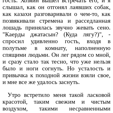
гость. Хозяин вышел встречать его, и я
слышал, как он отгонял лаявших собак,
как казахи разговаривали о чем-то, как
позвякивали стремена и расседланная
лошадь принялась звучно жевать сено.
"Каерды джатасын? (Куда лягу?)", -
спросил удивленно гость, входя в
полутьме в комнату, наполненную
спящими людьми. Он лег рядом со мной,
и сразу стало так тесно, что уже нельзя
было и ноги согнуть. Но усталость и
привычка к походной жизни взяли свое,
и мне все же удалось заснуть.
Утро встретило меня такой ласковой
красотой, таким свежим и чистым
воздухом, такими несравненными