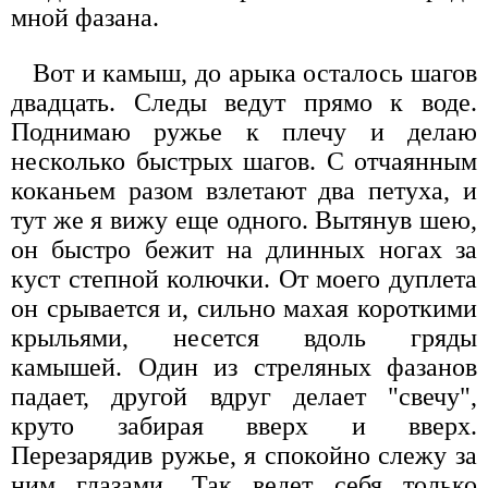
мной фазана.
Вот и камыш, до арыка осталось шагов
двадцать. Следы ведут прямо к воде.
Поднимаю ружье к плечу и делаю
несколько быстрых шагов. С отчаянным
коканьем разом взлетают два петуха, и
тут же я вижу еще одного. Вытянув шею,
он быстро бежит на длинных ногах за
куст степной колючки. От моего дуплета
он срывается и, сильно махая короткими
крыльями, несется вдоль гряды
камышей. Один из стреляных фазанов
падает, другой вдруг делает "свечу",
круто забирая вверх и вверх.
Перезарядив ружье, я спокойно слежу за
ним глазами. Так ведет себя только