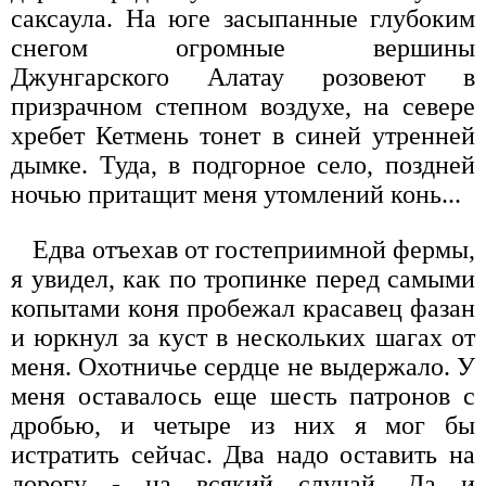
саксаула. На юге засыпанные глубоким
снегом огромные вершины
Джунгарского Алатау розовеют в
призрачном степном воздухе, на севере
хребет Кетмень тонет в синей утренней
дымке. Туда, в подгорное село, поздней
ночью притащит меня утомлений конь...
Едва отъехав от гостеприимной фермы,
я увидел, как по тропинке перед самыми
копытами коня пробежал красавец фазан
и юркнул за куст в нескольких шагах от
меня. Охотничье сердце не выдержало. У
меня оставалось еще шесть патронов с
дробью, и четыре из них я мог бы
истратить сейчас. Два надо оставить на
дорогу - на всякий случай. Да и