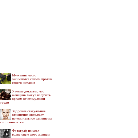
Мужчины часто
занимаются сексом против
своего желания
Ученые доказали, что
женщины могут получать
оргазм от стимуляции
груди
Здоровые сексуальные
отношения оказывает
положительное влияние на
состояние кожи
Фотограф показал
волнующие фото женщин