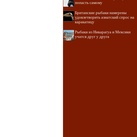
попасть самому
Британские рыбаки намерены
удовлетворить азиатский спрос на
каракатицу
Рыбаки из Никарагуа и Мексики
учатся друг у друга