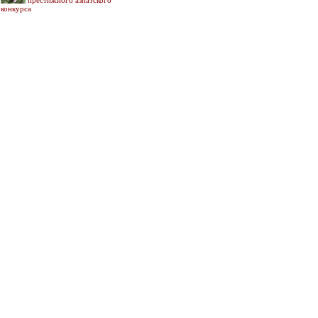
престижного азиатского
конкурса