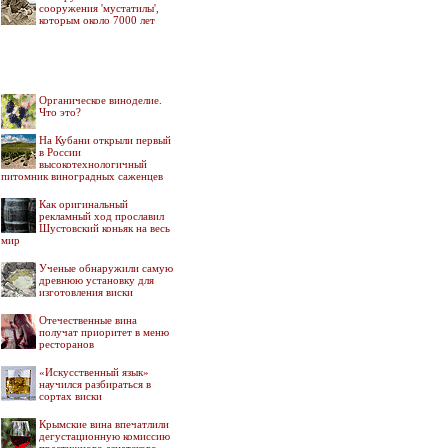
сооружения 'мустатилы',
которым около 7000 лет
Органическое виноделие.
Что это?
На Кубани открыли первый
в России
высокотехнологичный
питомник виноградных саженцев
Как оригинальный
рекламный ход прославил
Шустовский коньяк на весь
мир
Ученые обнаружили самую
древнюю установку для
изготовления виски
Отечественные вина
получат приоритет в меню
ресторанов
«Искусственный язык»
научился разбираться в
сортах виски
Крымские вина впечатлили
дегустационную комиссию