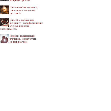
во время оргазма
Названы области мозга,
связанные с женским
оргазмом
Способы соблазнить
женщину - калифорнийские
ученые провели
эксперименты
Гормон, вызывающий
влечение, может стать
новой виагрой