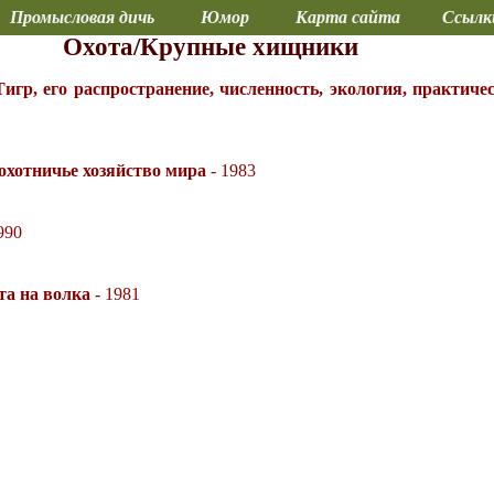
Промысловая дичь
Юмор
Карта сайта
Ссылк
Охота/Крупные хищники
игр, его распространение, численность, экология, практичес
охотничье хозяйство мира
- 1983
990
та на волка
- 1981