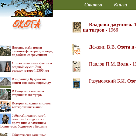
Статьи
Книги
Владыка джунглей. Т
на тигров
- 1966
Дёжкин В.В.
Охота и 
Древние майя имели
сложные фильтры для воды,
подобные современным
10 малоизвестных фактов о
Павлов П.М.
Волк
- 1
ледяной мумии Эци,
возраст которой 5300 лет
В пирамиде Кукулькана
Разумовский Б.И.
Охо
нашли ещё одну пирамиду
В Ельце восстановили
старинные плитуары
История создания системы
тестирования знаний
Забытый подвиг: какой
советский солдат стал
прототипом памятника
Воину-освободителю в Берлине
Обнаружены каменные