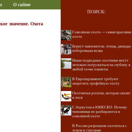
и
О сайте
ПОИСК:
кое значение. Охота
Соколиная охота — самая красивая
охота
Беркут-завоеватель: птица, дважды
поборовшая волка
Наши подводные охотники могут
легально погружаться на глубину в
любой точке планеты
В Европарламенте требуют
запретить трофейную охоту
Охотничья рогатка, которая свалит
и лося
С беркутом в ЮНЕСКО: Почему
чиновники не разбираются в
соколиной охоте
В России разрешили охотиться с
луком и стрелами